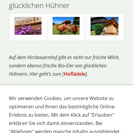
glücklichen Hühner
Auf dem Hirzbauernhof gibt es nicht nur frische Milch,
sondern ebenso frische Bio-Eier von glücklichen
Hühnern. Hier geht's zum [
Hoflädele
].
Start
|
Kinderparadies
|
Morgensonne
|
Wir verwenden Cookies, um unsere Website zu
Abendsonne
|
Quellenstube
|
Mühlenstube
|
optimieren und Ihnen das bestmögliche Online-
Hoflädele
|
Freizeit
|
Kontakt
Erlebnis zu bieten. Mit dem Klick auf "Erlauben"
erklären Sie sich damit einverstanden. Bei
"Ablehnen" werden manche Inhalte ausgeblendet.